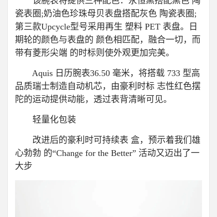
该腕表将提供三种配色：永恒黑搭配黑色 陶
瓷表圈;奶油色珍珠母贝表盘搭配灰色 陶瓷表圈;
第三款Upcycle型号采用再生 塑料 PET 表盘。日
期轮的颜色与表盘的 颜色相匹配，融合一切，而
带有菱形尖端 的时标则使外观更加完美。
Aquis 日历腕表36.50 毫米，将搭载 733 型高
品质瑞士制造自动机芯，由豪利时标 志性红色摆
陀的运动提供动能，透过表背清晰可见。
轻量化包装
改进后的豪利时可持续表 盒，预示着我们雄
心勃勃 的“Change for the Better” 活动又迈出了一
大步