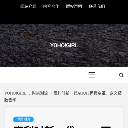
Skip
网站介绍
内容合作
版权声明
联系我们
to
Twitter
Instagram
Youtube
VK
Google
Linkedin
Whatsapp
content
YOHOGIRL
Primary
Menu
YOHO!GIRL
时尚潮流
豪利时新一代AQUIS再掀变革，定义精
致哲学
时尚潮流