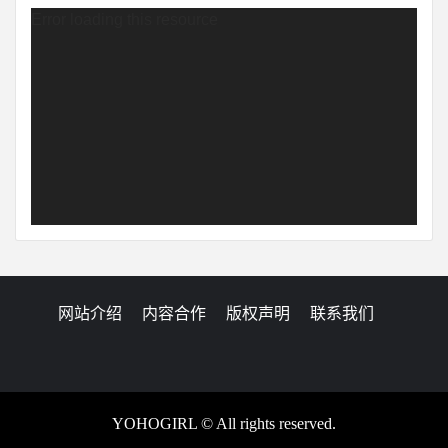
u89c6u9891u64adu653eu5668
Error loading this resource
网站介绍
内容合作
版权声明
联系我们
Twitter
Instagram
Youtube
VK
Google
Linkedin
Whatsapp
YOHOGIRL © All rights reserved.