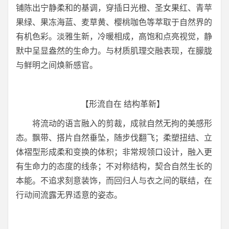
铺陈出宁静柔和的基调，穿插日光橙、圣女果红、青苹
果绿、果冻海蓝、麦草黄、樱桃咖色等萃取于自然界的
有机色彩。淡雅生新，冷暖相成，高饱和点亮视觉，静
默中呈显盎然的生命力。与材质肌理交融表现，在朦胧
与鲜明之间焕新感官。
【形流自在 结构革新】
将流动的语言融入的剪裁，成就自然无拘的美感形
态。飘带、搭片自然垂坠，随步伐翻飞；柔塑扭结、立
体褶型形成柔和变换的体积；非常规领口设计，融入更
有生命力的态度的线条；不对称结构，契合自然生长的
本能。不追求刻意装饰，而回归人与衣之间的联结，在
行动间流露无界适意的姿态。