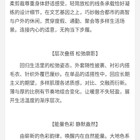
柔剪裁尊重身体舒适感受，轻简放松的线条承载恰好凝
练的设计细节，在文艺基因之上，巧妙融合都市的高智
与户外的休闲，贯穿度假、通勤、聚会等多样生活场
景。连接内心的适意，无拘当下步履。
【层次叠搭 松弛廓影】
回归生活里的松弛姿态，外套随性披裹、衬衫内搭
毛衣、针织外覆巴厘纱。在单品的适搭性中，回应长期
主义的期望，多样肌理各述质感，对比、交融而衍新。
薄与厚的比例有节奏地组合变化，让暖意不失轻盈，展
开生活温度的渐序层次。
【能量色彩 静默盎然】
由崭新的色彩韵律，唤醒内在自然能量。大地色系