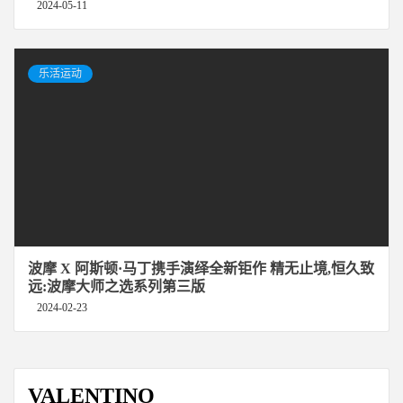
2024-05-11
乐活运动
波摩 X 阿斯顿·马丁携手演绎全新钜作 精无止境,恒久致
远:波摩大师之选系列第三版
2024-02-23
VALENTINO