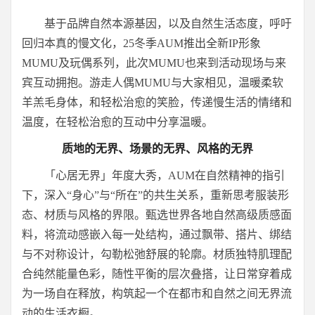
基于品牌自然本源基因，以及自然生活态度，呼吁
回归本真的慢文化，25冬季AUM推出全新IP形象
MUMU及玩偶系列，此次MUMU也来到活动现场与来
宾互动拥抱。游走人偶MUMU与大家相见，温暖柔软
羊羔毛身体，和轻松治愈的笑脸，传递慢生活的情绪和
温度，在轻松治愈的互动中分享温暖。
质地的无界、场景的无界、风格的无界
「心居无界」年度大秀，AUM在自然精神的指引
下，深入“身心”与“所在”的共生关系，重新思考服装形
态、材质与风格的界限。甄选世界各地自然高级质感面
料，将流动感嵌入每一处结构，通过飘带、搭片、绑结
与不对称设计，勾勒松弛舒展的轮廓。材质独特肌理配
合纯然能量色彩，随性平衡的层次叠搭，让日常穿着成
为一场自在释放，构筑起一个在都市和自然之间无界流
动的生活衣橱。