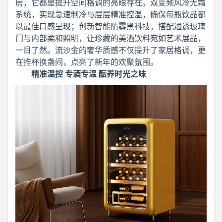
房，它都是提升空间格调的亮眼存在。双变频风冷无霜
系统，实现急速制冷与层层精准控温，确保每瓶饮品都
以最佳口感呈现；创新智能防雾黑科技，搭配通透玻璃
门与内部柔和照明，让珍藏的美酒饮料宛如艺术展品，
一目了然。流沙金的奢华质感不仅提升了家居格调，更
在推杯换盏间，点亮了新年的欢聚氛围。
精准温控 专酒专温 酝养时光之味