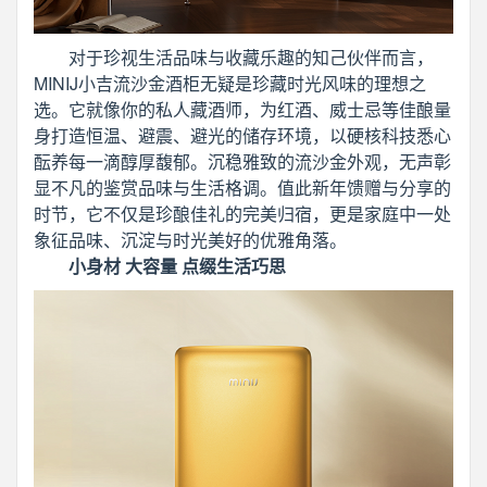
对于珍视生活品味与收藏乐趣的知己伙伴而言，
MINIJ小吉流沙金酒柜无疑是珍藏时光风味的理想之
选。它就像你的私人藏酒师，为红酒、威士忌等佳酿量
身打造恒温、避震、避光的储存环境，以硬核科技悉心
酝养每一滴醇厚馥郁。沉稳雅致的流沙金外观，无声彰
显不凡的鉴赏品味与生活格调。值此新年馈赠与分享的
时节，它不仅是珍酿佳礼的完美归宿，更是家庭中一处
象征品味、沉淀与时光美好的优雅角落。
小身材 大容量 点缀生活巧思