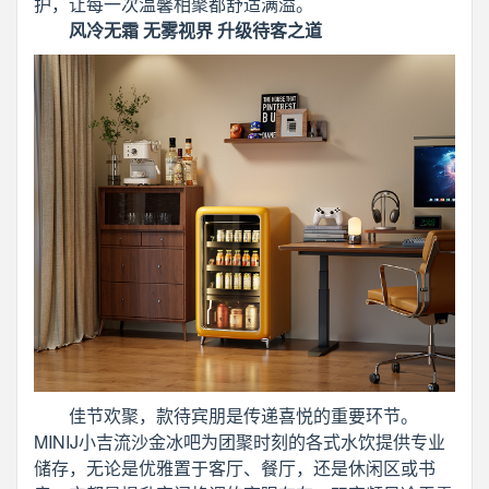
护，让每一次温馨相聚都舒适满溢。
风冷无霜 无雾视界 升级待客之道
佳节欢聚，款待宾朋是传递喜悦的重要环节。
MINIJ小吉流沙金冰吧为团聚时刻的各式水饮提供专业
储存，无论是优雅置于客厅、餐厅，还是休闲区或书