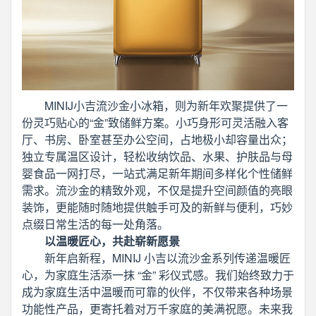
MINIJ小吉流沙金小冰箱，则为新年欢聚提供了一
份灵巧贴心的“金”致储鲜方案。小巧身形可灵活融入客
厅、书房、卧室甚至办公空间，占地极小却容量出众；
独立专属温区设计，轻松收纳饮品、水果、护肤品与母
婴食品一网打尽，一站式满足新年期间多样化个性储鲜
需求。流沙金的精致外观，不仅是提升空间颜值的亮眼
装饰，更能随时随地提供触手可及的新鲜与便利，巧妙
点缀日常生活的每一处角落。
以温暖匠心，共赴崭新愿景
新年启新程，MINIJ 小吉以流沙金系列传递温暖匠
心，为家庭生活添一抹 “金” 彩仪式感。我们始终致力于
成为家庭生活中温暖而可靠的伙伴，不仅带来各种场景
功能性产品，更寄托着对万千家庭的美满祝愿。未来我