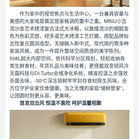
作为家中的视觉焦点与生活中心，一台兼具容量与
美感的大家电是奠定居家格调的重中之重。MINIJ小吉
流沙金艺术烤漆复古法式大冰箱，以敦煌流沙的细腻金
色为色彩灵感，经多道艺术烤漆工艺打磨，搭配品牌标
志性复古圆润造型，无缝融入新中式、现代简约等多种
家装风格，成为一件提升整体空间质感的美学陈列。
508L超大内部空间，依托科学分区规划，轻松收纳各
类生鲜食材、年货礼品与美味佳肴；更搭载双变频风冷
无霜科技与DI-Turbo全域净化系统，精准控温之余强效
杀菌去味，-30℃深冻锁鲜牢牢封存食材原生风味，全
方位守护全家饮食健康。当之无愧的家庭“储鲜管家”，
让团圆时刻更从容、更美味。
首发双出风 恒温不直吹 呵护温馨相聚