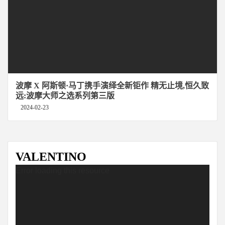
波摩 X 阿斯顿·马丁携手演绎全新钜作 精无止境,恒久致
远:波摩大师之选系列第三版
2024-02-23
VALENTINO
u89c6u9891u64adu653eu5668
Error loading this resource