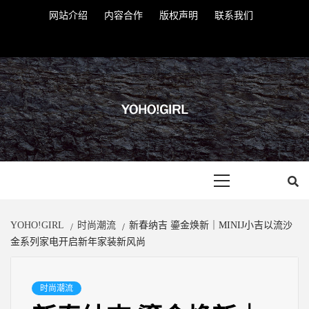
Skip
网站介绍
内容合作
版权声明
联系我们
to
Twitter
Instagram
Youtube
VK
Google
Linkedin
Whatsapp
content
YOHOGIRL
Primary
Menu
YOHO!GIRL
时尚潮流
新春纳吉 鎏金焕新｜MINIJ小吉以流沙
金系列家电开启新年家装新风尚
时尚潮流